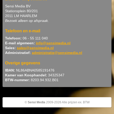
Sensi Media BV
Stationsplein 80/201
2011 LM HAARLEM
Bezoek alleen op afspraak.
Telefoon en e-mail
Telefoon:
06 - 55 111 040
E-mail algemeen:
info@sensimedia.nl
Sales:
sales@sensimedia.nl
Administratief:
administratie@sensimedia.nl
Overige gegevens
IBAN:
NL86ABNA0585191476
Kamer van Koophandel:
34325347
BTW-nummer:
8203.94.932.B01
©
Sensi Media
2009-2026 Alle prijzen ex. BTW